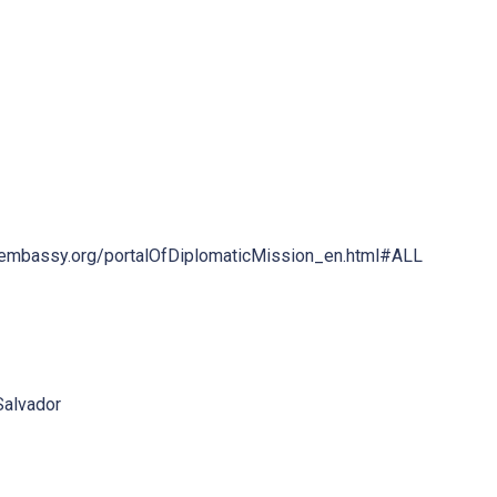
nembassy.org/portalOfDiplomaticMission_en.html#ALL
Salvador