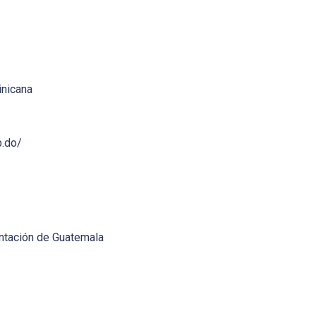
inicana
b.do/
entación de Guatemala