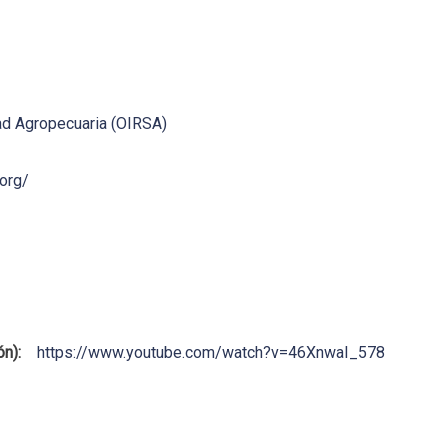
ad Agropecuaria (OIRSA)
.org/
ón):
https://www.youtube.com/watch?v=46XnwaI_578