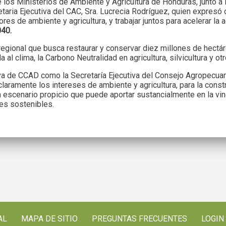
e los Ministerios de Ambiente y Agricultura de Honduras, junto a
taria Ejecutiva del CAC, Sra. Lucrecia Rodríguez, quien expresó 
res de ambiente y agricultura, y trabajar juntos para acelerar la
040.
a regional que busca restaurar y conservar diez millones de hect
l clima, la Carbono Neutralidad en agricultura, silvicultura y ot
utiva de CCAD como la Secretaría Ejecutiva del Consejo Agropecuar
ramente los intereses de ambiente y agricultura, para la constr
 escenario propicio que puede aportar sustancialmente en la vin
es sostenibles.
AL
MAPA DE SITIO
PREGUNTAS FRECUENTES
LOGIN