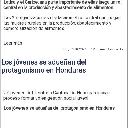
Latina y el Caribe; una parte importante de ellas juega un rol
central en la producción y abastecimiento de alimentos.
Las 25 organizaciones destacaron el rol central que juegan
las mujeres rurales en la producción, abastecimiento y
comercialización de alimentos.
Leer más
sobre 25 organizaciones impulsan una campaña
para empoderar a las mujeres rurales, indígenas y
Jue, 07/30/2020 - 07:23
--
Ana Cristina Bo...
afrodescendientes frente a la pandemia
Los jóvenes se adueñan del
protagonismo en Honduras
27 jóvenes del Territorio Garífuna de Honduras inician
proceso formativo en gestión social juvenil
Los jóvenes se adueñan del protagonismo en Honduras