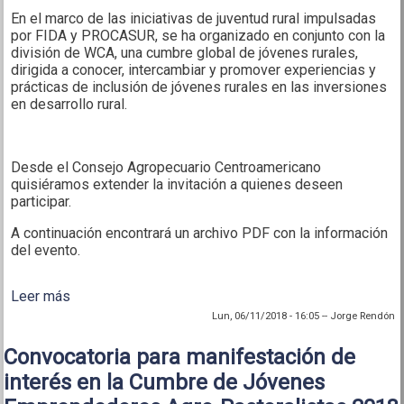
En el marco de las iniciativas de juventud rural impulsadas
por FIDA y PROCASUR, se ha organizado en conjunto con la
división de WCA, una cumbre global de jóvenes rurales,
dirigida a conocer, intercambiar y promover experiencias y
prácticas de inclusión de jóvenes rurales en las inversiones
en desarrollo rural.
Desde el Consejo Agropecuario Centroamericano
quisiéramos extender la invitación a quienes deseen
participar.
A continuación encontrará un archivo PDF con la información
del evento.
Leer más
sobre Convocatoria para manifestación de interés
en la Cumbre de Jóvenes Emprendedores Agro-
Lun, 06/11/2018 - 16:05
--
Jorge Rendón
Pastoralistas 2018
Convocatoria para manifestación de
interés en la Cumbre de Jóvenes