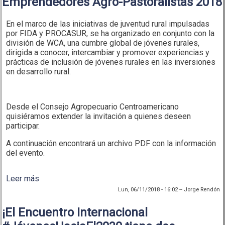
Emprendedores Agro-Pastoralistas 2018
En el marco de las iniciativas de juventud rural impulsadas
por FIDA y PROCASUR, se ha organizado en conjunto con la
división de WCA, una cumbre global de jóvenes rurales,
dirigida a conocer, intercambiar y promover experiencias y
prácticas de inclusión de jóvenes rurales en las inversiones
en desarrollo rural.
Desde el Consejo Agropecuario Centroamericano
quisiéramos extender la invitación a quienes deseen
participar.
A continuación encontrará un archivo PDF con la información
del evento.
Leer más
sobre Convocatoria para manifestación de interés
en la Cumbre de Jóvenes Emprendedores Agro-
Lun, 06/11/2018 - 16:02
--
Jorge Rendón
Pastoralistas 2018
¡El Encuentro Internacional