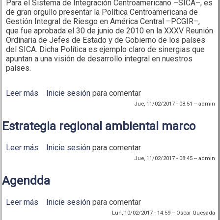
Para el Sistema de Integración Centroamericano –SICA–, es
de gran orgullo presentar la Política Centroamericana de
Gestión Integral de Riesgo en América Central –PCGIR–,
que fue aprobada el 30 de junio de 2010 en la XXXV Reunión
Ordinaria de Jefes de Estado y de Gobierno de los países
del SICA. Dicha Política es ejemplo claro de sinergias que
apuntan a una visión de desarrollo integral en nuestros
países.
Leer más
sobre Politica Centroamericana de Gestion Integral
Inicie sesión
para comentar
de Riesgo a Desastres
Jue, 11/02/2017 - 08:51
--
admin
Estrategia regional ambiental marco
Leer más
sobre Estrategia regional ambiental marco
Inicie sesión
para comentar
Jue, 11/02/2017 - 08:45
--
admin
Agendda
Leer más
sobre Agendda
Inicie sesión
para comentar
Lun, 10/02/2017 - 14:59
--
Oscar Quesada