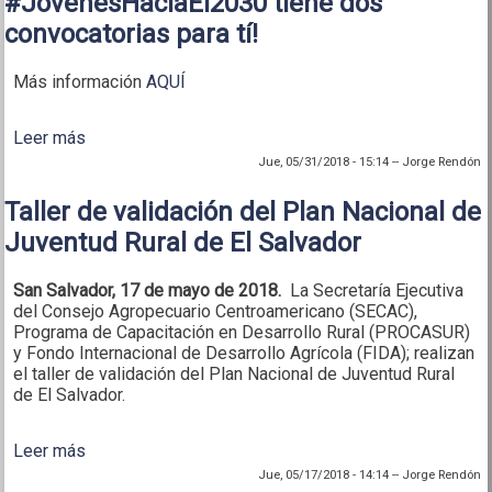
#JóvenesHaciaEl2030 tiene dos
convocatorias para tí!
Más información
AQUÍ
Leer más
sobre ¡El Encuentro Internacional
#JóvenesHaciaEl2030 tiene dos convocatorias
Jue, 05/31/2018 - 15:14
--
Jorge Rendón
para tí!
Taller de validación del Plan Nacional de
Juventud Rural de El Salvador
San Salvador, 17 de mayo de 2018.
La Secretaría Ejecutiva
del Consejo Agropecuario Centroamericano (SECAC),
Programa de Capacitación en Desarrollo Rural (PROCASUR)
y Fondo Internacional de Desarrollo Agrícola (FIDA); realizan
el taller de validación del Plan Nacional de Juventud Rural
de El Salvador.
Leer más
sobre Taller de validación del Plan Nacional de
Juventud Rural de El Salvador
Jue, 05/17/2018 - 14:14
--
Jorge Rendón