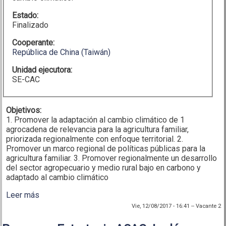
Estado:
Finalizado
Cooperante:
República de China (Taiwán)
Unidad ejecutora:
SE-CAC
Objetivos:
1. Promover la adaptación al cambio climático de 1
agrocadena de relevancia para la agricultura familiar,
priorizada regionalmente con enfoque territorial. 2.
Promover un marco regional de políticas públicas para la
agricultura familiar. 3. Promover regionalmente un desarrollo
del sector agropecuario y medio rural bajo en carbono y
adaptado al cambio climático
Leer más
sobre Proyecto “Promoción de agrocadenas
regionales e inclusión de agricultura familiar, con
Vie, 12/08/2017 - 16:41
--
Vacante 2
enfoque de adaptación al cambio climático en
territorios priorizados en la ECADERT”.