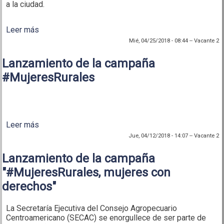
a la ciudad.
Leer más
sobre Finaliza con éxito el proceso de formulación
del Plan Nacional de Juventud Rural de Honduras
Mié, 04/25/2018 - 08:44
--
Vacante 2
Lanzamiento de la campaña
#MujeresRurales
Leer más
sobre Lanzamiento de la campaña #MujeresRurales
Jue, 04/12/2018 - 14:07
--
Vacante 2
Lanzamiento de la campaña
"#MujeresRurales, mujeres con
derechos"
La Secretaría Ejecutiva del Consejo Agropecuario
Centroamericano (SECAC) se enorgullece de ser parte de