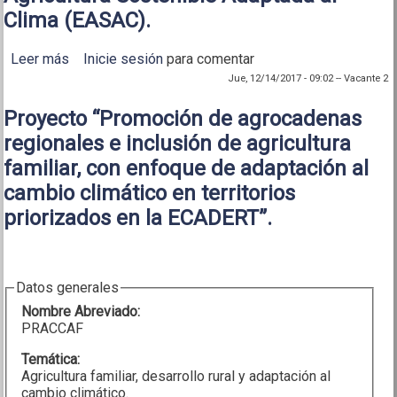
Clima (EASAC).
Leer más
sobre Resumen versión Inglés Estrategia
Inicie sesión
para comentar
Agricultura Sostenible Adaptada al Clima (EASAC).
Jue, 12/14/2017 - 09:02
--
Vacante 2
Proyecto “Promoción de agrocadenas
regionales e inclusión de agricultura
familiar, con enfoque de adaptación al
cambio climático en territorios
priorizados en la ECADERT”.
Datos generales
Nombre Abreviado:
PRACCAF
Temática:
Agricultura familiar, desarrollo rural y adaptación al
cambio climático.