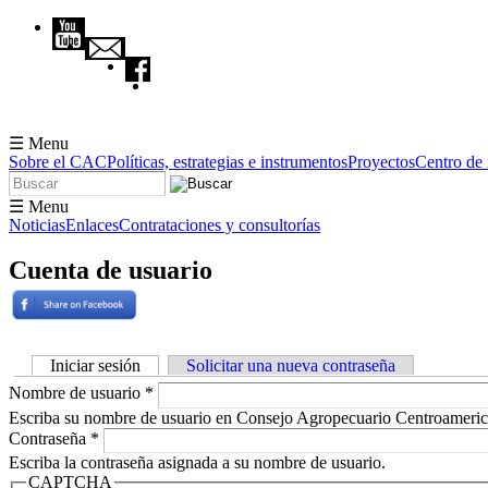
Pasar al contenido principal
☰ Menu
Sobre el CAC
Políticas, estrategias e instrumentos
Proyectos
Centro de
Buscar
Formulario de búsqueda
☰ Menu
Noticias
Enlaces
Contrataciones y consultorías
Cuenta de usuario
Iniciar sesión
(solapa activa)
Solicitar una nueva contraseña
Solapas principales
Nombre de usuario
*
Escriba su nombre de usuario en Consejo Agropecuario Centroameric
Contraseña
*
Escriba la contraseña asignada a su nombre de usuario.
CAPTCHA