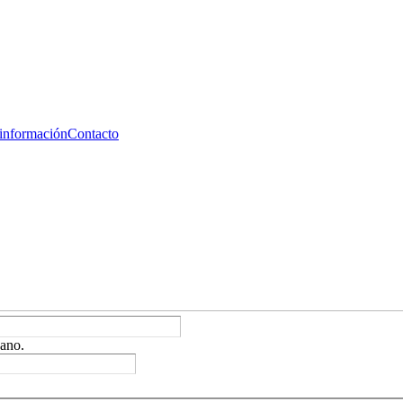
 información
Contacto
ano.