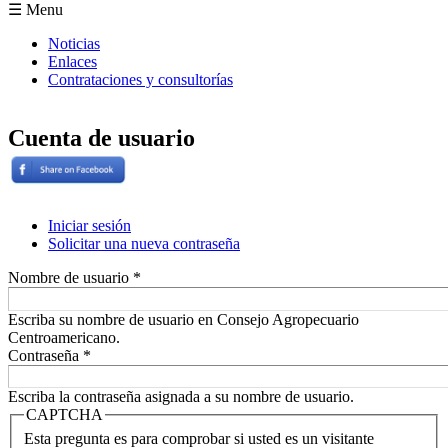
Formulario de búsqueda
☰ Menu
Noticias
Enlaces
Contrataciones y consultorías
Cuenta de usuario
Iniciar sesión
(solapa activa)
Solicitar una nueva contraseña
Solapas principales
Nombre de usuario
*
Escriba su nombre de usuario en Consejo Agropecuario
Centroamericano.
Contraseña
*
Escriba la contraseña asignada a su nombre de usuario.
CAPTCHA
Esta pregunta es para comprobar si usted es un visitante