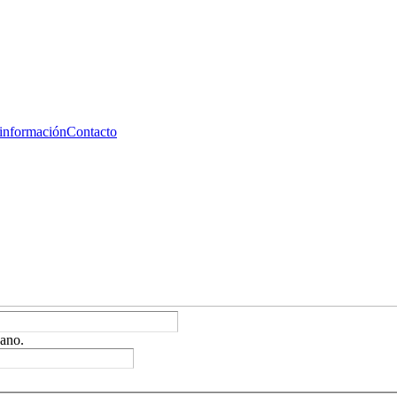
 información
Contacto
ano.