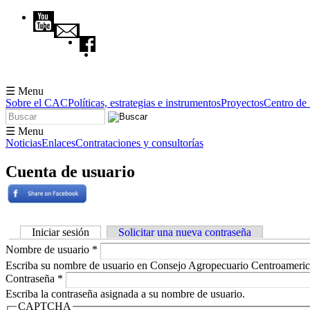
Pasar al contenido principal
☰ Menu
Sobre el CAC
Políticas, estrategias e instrumentos
Proyectos
Centro de
Buscar
Formulario de búsqueda
☰ Menu
Noticias
Enlaces
Contrataciones y consultorías
Cuenta de usuario
Iniciar sesión
(solapa activa)
Solicitar una nueva contraseña
Solapas principales
Nombre de usuario
*
Escriba su nombre de usuario en Consejo Agropecuario Centroameric
Contraseña
*
Escriba la contraseña asignada a su nombre de usuario.
CAPTCHA