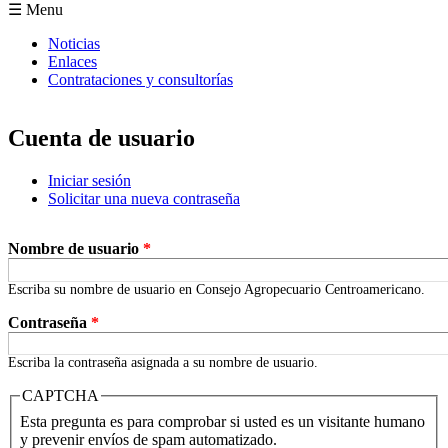
Formulario de búsqueda
☰ Menu
Noticias
Enlaces
Contrataciones y consultorías
Cuenta de usuario
Iniciar sesión
(solapa activa)
Solicitar una nueva contraseña
Solapas principales
Nombre de usuario
*
Escriba su nombre de usuario en Consejo Agropecuario Centroamericano.
Contraseña
*
Escriba la contraseña asignada a su nombre de usuario.
CAPTCHA
Esta pregunta es para comprobar si usted es un visitante humano
y prevenir envíos de spam automatizado.