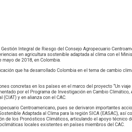
Gestión Integral de Riesgo del Consejo Agropecuario Centroame
riencias en agricultura sostenible adaptada al clima con el Mini
de mayo de 2018, en Colombia.
ficación que ha desarrollado Colombia en el tema de cambio clim
iones concretas en los países en el marco del proyecto “Un viaje
ementado por el Programa de Investigación en Cambio Climático, A
cal (CIAT) y en alianza con el CAC.
ropecuario Centroamericano, pues se derivaron importantes accio
a Sostenible Adaptada al Clima para la región SICA (EASAC), así 
ación de los Pronósticos Climáticos, articulando el apoyo técni
oclimáticas locales existentes en países miembros del CAC.