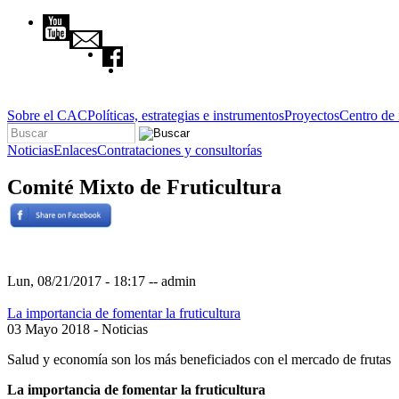
Pasar al contenido principal
Sobre el CAC
Políticas, estrategias e instrumentos
Proyectos
Centro de
Buscar
Formulario de búsqueda
Noticias
Enlaces
Contrataciones y consultorías
Comité Mixto de Fruticultura
Lun, 08/21/2017 - 18:17
--
admin
La importancia de fomentar la fruticultura
03 Mayo 2018
- Noticias
Salud y economía son los más beneficiados con el mercado de frutas
La importancia de fomentar la fruticultura