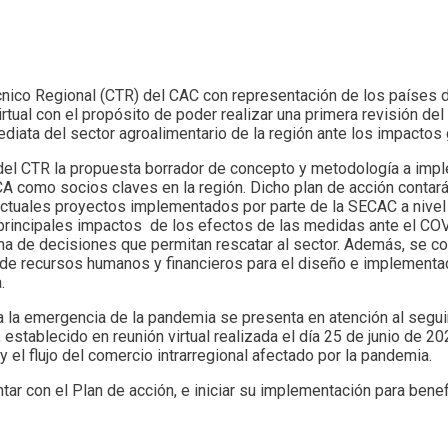
écnico Regional (CTR) del CAC con representación de los países d
rtual con el propósito de poder realizar una primera revisión de
mediata del sector agroalimentario de la región ante los impact
l CTR la propuesta borrador de concepto y metodología a implem
A como socios claves en la región. Dicho plan de acción contar
tuales proyectos implementados por parte de la SECAC a nivel d
rincipales impactos de los efectos de las medidas ante el COV
oma de decisiones que permitan rescatar al sector. Además, se 
 de recursos humanos y financieros para el diseño e implementac
.
 a la emergencia de la pandemia se presenta en atención al segu
 establecido en reunión virtual realizada el día 25 de junio de 
 el flujo del comercio intrarregional afectado por la pandemia.
 con el Plan de acción, e iniciar su implementación para benefi