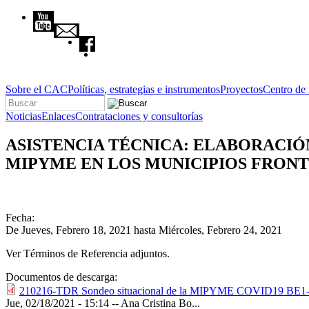
Pasar al contenido principal
Sobre el CAC
Políticas, estrategias e instrumentos
Proyectos
Centro de
Buscar
Formulario de búsqueda
Noticias
Enlaces
Contrataciones y consultorías
ASISTENCIA TÉCNICA: ELABORACIÓ
MIPYME EN LOS MUNICIPIOS FRONT
Fecha:
De
Jueves, Febrero 18, 2021
hasta
Miércoles, Febrero 24, 2021
Ver Términos de Referencia adjuntos.
Documentos de descarga:
210216-TDR Sondeo situacional de la MIPYME COVID19 BE1-C
Jue, 02/18/2021 - 15:14
--
Ana Cristina Bo...