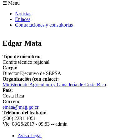
Formulario de búsqueda
☰ Menu
Noticias
Enlaces
Contrataciones y consultorías
Edgar Mata
Tipo de miembro:
Comité técnico regional
Cargo:
Director Ejecutivo de SEPSA
Organización (con enlace):
Ministerio de Agricultura y Ganadería de Costa Rica
País:
Costa Rica
Correo:
emata@mag.go.cr
Teléfono del trabajo:
(506) 2231-1051
Vie, 08/25/2017 - 09:53
--
admin
Aviso Legal