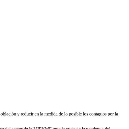
oblación y reducir en la medida de lo posible los contagios por la
ca del sector de la MIPYME ante la crisis de la pandemia del