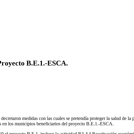
 Proyecto B.E.1.-ESCA.
decretaron medidas con las cuales se pretendía proteger la salud de la p
s en los municipios beneficiarios del proyecto B.E.1.-ESCA.
19 el proyecto B.E.1. incluye la actividad R3.A4 Reactivación económi