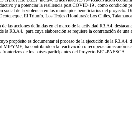
roductivo y a potenciar la resiliencia post COVID-19 , como condición 
ón social de la violencia en los municipios beneficiarios del proyecto
Ocotepeque, El Triunfo, Los Trojes (Honduras); Los Chiles, Talamanc
de las acciones definidas en el marco de la actividad R3.A4, destaca
 de la R3.A4. para cuya elaboración se requiere la contratación de una 
 cuyo propósito es documentar el proceso de la ejecución de la R3.A4. d
al MIPYME, ha contribuido a la reactivación o recuperación económic
s fronterizos de los países participantes del Proyecto BE1-PAESCA.