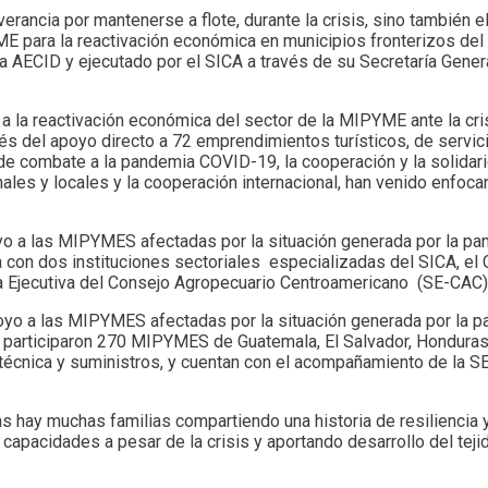
ancia por mantenerse a flote, durante la crisis, sino también e
E para la reactivación económica en municipios fronterizos del
la AECID y ejecutado por el SICA a través de su Secretaría Gen
 a la reactivación económica del sector de la MIPYME ante la cri
vés del apoyo directo a 72 emprendimientos turísticos, de servici
l de combate a la pandemia COVID-19, la cooperación y la solidar
nales y locales y la cooperación internacional, han venido enfoc
o a las MIPYMES afectadas por la situación generada por la pa
ca con dos instituciones sectoriales especializadas del SICA, e
Ejecutiva del Consejo Agropecuario Centroamericano (SE-CAC)
oyo a las MIPYMES afectadas por la situación generada por la 
ia participaron 270 MIPYMES de Guatemala, El Salvador, Hondur
a técnica y suministros, y cuentan con el acompañamiento de l
s hay muchas familias compartiendo una historia de resiliencia 
pacidades a pesar de la crisis y aportando desarrollo del tejido