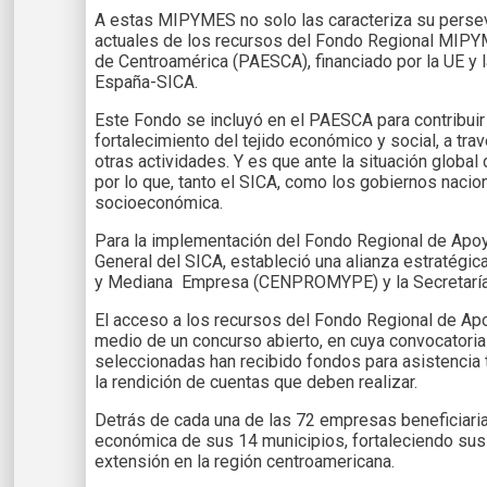
A estas MIPYMES no solo las caracteriza su persever
actuales de los recursos del Fondo Regional MIPYM
de Centroamérica (PAESCA), financiado por la UE y 
España-SICA.
Este Fondo se incluyó en el PAESCA para contribuir
fortalecimiento del tejido económico y social, a tra
otras actividades. Y es que ante la situación globa
por lo que, tanto el SICA, como los gobiernos nacio
socioeconómica.
Para la implementación del Fondo Regional de Apoy
General del SICA, estableció una alianza estratégi
y Mediana Empresa (CENPROMYPE) y la Secretaría 
El acceso a los recursos del Fondo Regional de Ap
medio de un concurso abierto, en cuya convocator
seleccionadas han recibido fondos para asistenci
la rendición de cuentas que deben realizar.
Detrás de cada una de las 72 empresas beneficiaria
económica de sus 14 municipios, fortaleciendo sus ca
extensión en la región centroamericana.