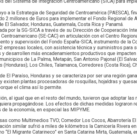
s del Sistema de Integración Centroamericano (SICA) para imple
yo a la Estrategia de Seguridad de Centroamérica (PAESCA), fina
nado 2 millones de Euros para implementar el Fondo Regional d
e El Salvador, Honduras, Guatemala, Costa Rica y Panamá.
ada por la SG-SICA a través de su Dirección de Cooperación Int
o Centroamericano (SE-CAC) en articulación con el Centro Regio
o y supervisión del Fondo España-SICA, instrumento de la Co
2 empresas locales, con asistencia técnica y suministros para 
is y desarrollen más encadenamientos productivos que impacten 
municipios de La Palma, Metapán, San Antonio Pajonal (El Salva
es (Honduras); Los Chiles, Talamanca, Corredores (Costa Rica); C
de El Paraíso, Honduras y se caracteriza por ser una región gan
 y existen plantas procesadoras de rosquillas, hojaldras y ques
orque el clima así lo permite.
n, al igual que en el resto del mundo, tuvieron que adoptar la
guiera propagándose. Los efectos de dichas medidas lograron re
 de la economía, en especial las MIPYME.
rsas como Multimedios TVO; Comedor Los Cocos, Abarrotería El A
uación similar sufrió a miles de kilómetros la Carnicería Rivera e
o “El Migrante Catarineco” en Santa Catarina Mirta, Guatemala, en