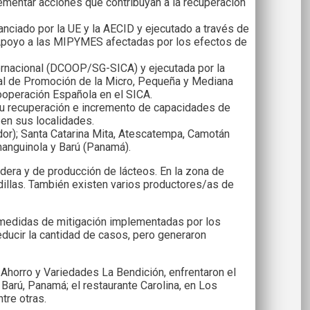
mentar acciones que contribuyan a la recuperación
nciado por la UE y la AECID y ejecutado a través de
e Apoyo a las MIPYMES afectadas por los efectos de
ernacional (DCOOP/SG-SICA) y ejecutada por la
nal de Promoción de la Micro, Pequeña y Mediana
operación Española en el SICA.
su recuperación e incremento de capacidades de
en sus localidades.
dor); Santa Catarina Mita, Atescatempa, Camotán
hanguinola y Barú (Panamá).
adera y de producción de lácteos. En la zona de
adillas. También existen varios productores/as de
s medidas de mitigación implementadas por los
ducir la cantidad de casos, pero generaron
horro y Variedades La Bendición, enfrentaron el
n Barú, Panamá; el restaurante Carolina, en Los
tre otras.