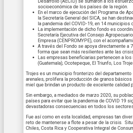
Desarrollo (AECID) se sumaron a los esfuerzo
socioeconómica de los países de la región.
En el marco de ejecución del Programa de Apo
la Secretaría General del SICA, se han desti
la pandemia del COVID-19, en 14 municipios d
La implementación de dicho fondo es coordin
Secretaría Ejecutiva del Consejo Agropecuari
Empresa (CENPROMYPE), con el acompañamient
A través del Fondo se apoya directamente a 7
forma que sean más resilientes ante las cris
Las empresas beneficiarias pertenecen a los 
(Guatemala); Ocotepeque, El Triunfo, Los Troj
Trojes es un municipio fronterizo del departamento 
arenales, prolifera la producción de granos básicos
miel que brindan un producto de excelente calidad p
Sin embargo, a mediados de marzo 2020, su població
países para evitar que la pandemia de COVID 19 si
devastadoras consecuencias en todos los sectores
Fue así como en esta localidad, empresas tan dive
reto de mantenerse a flote a pesar de la crisis. Sit
Chiles, Costa Rica y Cooperativa Integral de Consum