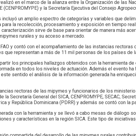
ealizó en el marco de la alianza entre la Organización de las Nac
E (CENPROMYPE) y la Secretaría Ejecutiva del Consejo Agropec
s incluyó un amplio espectro de categorías y variables que delim
a para la recolección, procesamiento y exposición en tiempo real
 caracterización sirve de base para orientar de manera más acer
 mipymes rurales y su acceso a mercado.
O y contó con el acompañamiento de las instancias rectoras de
es que representan a más de 11 mil personas de los países de l
mpartir los principales hallazgos obtenidos con la herramienta de
ormada en todos los niveles de actuación. Además el evento ha f
n este sentido el análisis de la información generada ha enriquec
stancias rectoras de las mipymes y funcionarios de los ministeri
ón de la Secretaría General del SICA, CENPROMYPE, SECAC, Secreta
ica y República Dominicana (PDRR) y además se contó con la par
nerada con la herramienta y se llevó a cabo mesas de diálogo so
iones y características en la región SICA. Este tipo de iniciativ
sión compartida del desarrollo de las mipymes rurales contribuirá