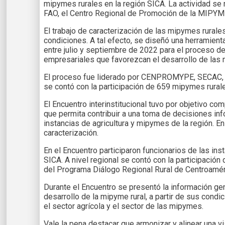
mipymes rurales en la región SICA. La actividad se r
FAO, el Centro Regional de Promoción de la MIPYM
El trabajo de caracterización de las mipymes rurale
condiciones. A tal efecto, se diseñó una herramient
entre julio y septiembre de 2022 para el proceso de
empresariales que favorezcan el desarrollo de las
El proceso fue liderado por CENPROMYPE, SECAC, FA
se contó con la participación de 659 mipymes rural
El Encuentro interinstitucional tuvo por objetivo co
que permita contribuir a una toma de decisiones inf
instancias de agricultura y mipymes de la región. E
caracterización.
En el Encuentro participaron funcionarios de las in
SICA. A nivel regional se contó con la participaci
del Programa Diálogo Regional Rural de Centroamér
Durante el Encuentro se presentó la información ge
desarrollo de la mipyme rural, a partir de sus condic
el sector agrícola y el sector de las mipymes.
Vale la pena destacar que armonizar y alinear una vi