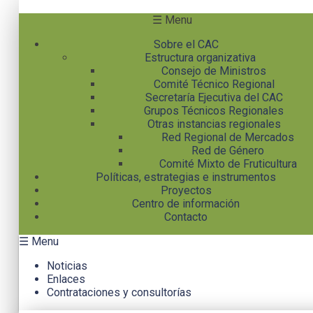
Pasar al contenido principal
☰ Menu
Sobre el CAC
Estructura organizativa
Consejo de Ministros
Comité Técnico Regional
Secretaría Ejecutiva del CAC
Grupos Técnicos Regionales
Otras instancias regionales
Red Regional de Mercados
Red de Género
Comité Mixto de Fruticultura
Políticas, estrategias e instrumentos
Proyectos
Centro de información
Contacto
☰ Menu
Noticias
Enlaces
Contrataciones y consultorías