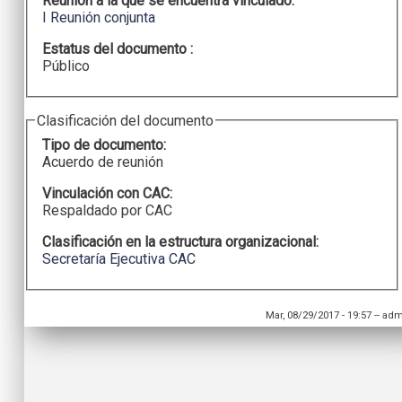
Reunion a la que se encuentra vinculado:
I Reunión conjunta
Estatus del documento :
Público
Clasificación del documento
Tipo de documento:
Acuerdo de reunión
Vinculación con CAC:
Respaldado por CAC
Clasificación en la estructura organizacional:
Secretaría Ejecutiva CAC
Mar, 08/29/2017 - 19:57
--
adm