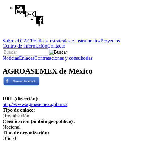
Pasar al contenido principal
Sobre el CAC
Políticas, estrategias e instrumentos
Proyectos
Centro de información
Contacto
Buscar
Formulario de búsqueda
Noticias
Enlaces
Contrataciones y consultorías
AGROASEMEX de México
URL (dirección):
http://www.agroasemex.gob.mx/
Tipo de enlace:
Organización
Clasificacion (ámbito geopolítico) :
Nacional
Tipo de organización:
Oficial