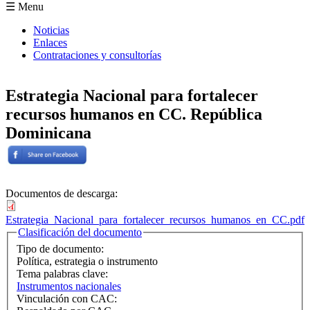
Formulario de búsqueda
☰ Menu
Noticias
Enlaces
Contrataciones y consultorías
Estrategia Nacional para fortalecer
recursos humanos en CC. República
Dominicana
Documentos de descarga:
Estrategia_Nacional_para_fortalecer_recursos_humanos_en_CC.pdf
Ocultar
Clasificación del documento
Tipo de documento:
Política, estrategia o instrumento
Tema palabras clave:
Instrumentos nacionales
Vinculación con CAC: