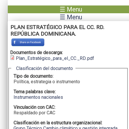
Pasar al contenido principal
☰ Menu
☰ Menu
PLAN ESTRATÉGICO PARA EL CC. RD.
REPÚBLICA DOMINICANA.
Documentos de descarga:
Plan_Estratégico_para_el_CC._RD..pdf
Ocultar
Clasificación del documento
Tipo de documento:
Política, estrategia o instrumento
Tema palabras clave:
Instrumentos nacionales
Vinculación con CAC:
Respaldado por CAC
Clasificación en la estructura organizacional:
Grupo Técnico Cambio climático y gestión integrada