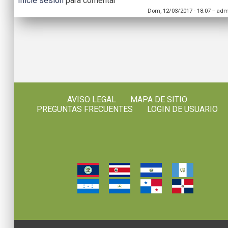
Inicie sesión
para comentar
Dom, 12/03/2017 - 18:07
--
adm
AVISO LEGAL
MAPA DE SITIO
PREGUNTAS FRECUENTES
LOGIN DE USUARIO