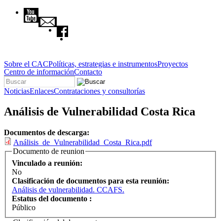
Pasar al contenido principal
Sobre el CAC
Políticas, estrategias e instrumentos
Proyectos
Centro de información
Contacto
Buscar
Formulario de búsqueda
Noticias
Enlaces
Contrataciones y consultorías
Análisis de Vulnerabilidad Costa Rica
Documentos de descarga:
Análisis_de_Vulnerabilidad_Costa_Rica.pdf
Documento de reunion
Vinculado a reunión:
No
Clasificación de documentos para esta reunión:
Análisis de vulnerabilidad. CCAFS.
Estatus del documento :
Público