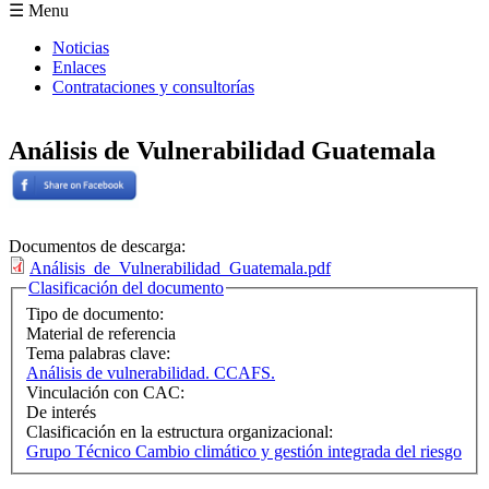
Formulario de búsqueda
☰ Menu
Noticias
Enlaces
Contrataciones y consultorías
Análisis de Vulnerabilidad Guatemala
Documentos de descarga:
Análisis_de_Vulnerabilidad_Guatemala.pdf
Ocultar
Clasificación del documento
Tipo de documento:
Material de referencia
Tema palabras clave:
Análisis de vulnerabilidad. CCAFS.
Vinculación con CAC:
De interés
Clasificación en la estructura organizacional:
Grupo Técnico Cambio climático y gestión integrada del riesgo