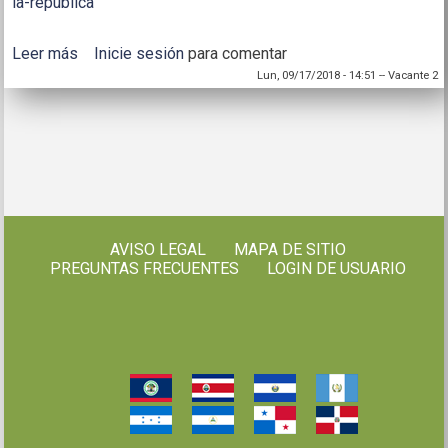
la-republica
Leer más
sobre Cambio climático y seguridad alimentaria y
Inicie sesión
para comentar
nutricional en Centroamérica y la República
Lun, 09/17/2018 - 14:51
--
Vacante 2
Dominicana: propuestas metodológicas
AVISO LEGAL
MAPA DE SITIO
PREGUNTAS FRECUENTES
LOGIN DE USUARIO