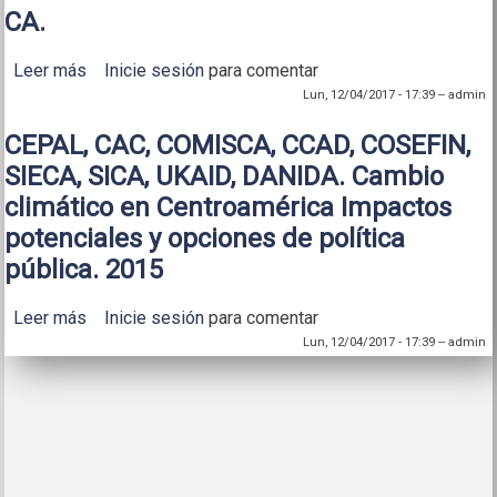
CA.
Leer más
sobre Impactos Potenciales del Cambio Climático
Inicie sesión
para comentar
sobre los Granos Básicos en CA.
Lun, 12/04/2017 - 17:39
--
admin
CEPAL, CAC, COMISCA, CCAD, COSEFIN,
SIECA, SICA, UKAID, DANIDA. Cambio
climático en Centroamérica Impactos
potenciales y opciones de política
pública. 2015
Leer más
sobre CEPAL, CAC, COMISCA, CCAD, COSEFIN,
Inicie sesión
para comentar
SIECA, SICA, UKAID, DANIDA. Cambio climático en
Lun, 12/04/2017 - 17:39
--
admin
Centroamérica Impactos potenciales y opciones de
política pública. 2015