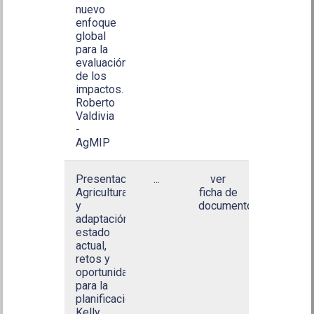
nuevo
enfoque
global
para la
evaluación
de los
impactos.
Roberto
Valdivia
-
AgMIP
Presentación
...
ver
Agricultura
ficha de
y
documento
adaptación
estado
actual,
retos y
oportunidades
para la
planificación.
Kelly