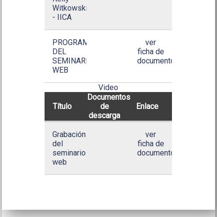
Witkowski
- IICA
PROGRAMA
ver
DEL
ficha de
SEMINARIO
documento
WEB
Video
Documentos
Título
de
Enlace
descarga
Grabación
ver
del
ficha de
seminario
documento
web