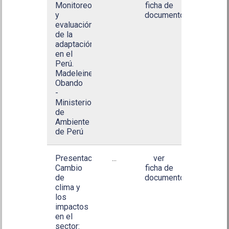
Monitoreo
ficha de
y
documento
evaluación
de la
adaptación
en el
Perú.
Madeleine
Obando
-
Ministerio
de
Ambiente
de Perú
Presentación:
...
ver
Cambio
ficha de
de
documento
clima y
los
impactos
en el
sector: