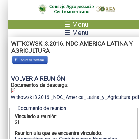
Pasar al contenido principal
☰ Menu
☰ Menu
WITKOWSKI.3.2016. NDC AMERICA LATINA Y
AGRICULTURA
VOLVER A REUNIÓN
Documentos de descarga:
Witkowski.3.2016._NDC_America_Latina_y_Agricultura..pd
Ocultar
Documento de reunion
Vinculado a reunión:
Si
Reunion a la que se encuentra vinculado: