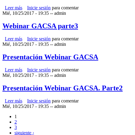
Leer más
sobre Presentación webinar ENOS Julio 2015
Inicie sesión
para comentar
Mié, 10/25/2017 - 19:35
--
admin
Webinar GACSA parte3
Leer más
sobre Webinar GACSA parte3
Inicie sesión
para comentar
Mié, 10/25/2017 - 19:35
--
admin
Presentación Webinar GACSA
Leer más
sobre Presentación Webinar GACSA
Inicie sesión
para comentar
Mié, 10/25/2017 - 19:35
--
admin
Presentación Webinar GACSA. Parte2
Leer más
sobre Presentación Webinar GACSA. Parte2
Inicie sesión
para comentar
Mié, 10/25/2017 - 19:35
--
admin
1
Páginas
2
3
siguiente ›