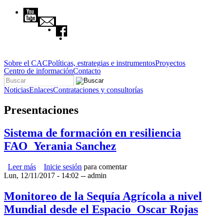
Pasar al contenido principal
Sobre el CAC
Políticas, estrategias e instrumentos
Proyectos
Centro de información
Contacto
Buscar
Formulario de búsqueda
Noticias
Enlaces
Contrataciones y consultorías
Presentaciones
Sistema de formación en resiliencia
FAO_Yerania Sanchez
Leer más
sobre Sistema de formación en resiliencia FAO_Yerania
Inicie sesión
para comentar
Lun, 12/11/2017 - 14:02
Sanchez
--
admin
Monitoreo de la Sequía Agrícola a nivel
Mundial desde el Espacio_Oscar Rojas