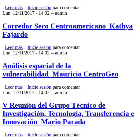
Leer más
sobre Monitoreo de la Sequía Agrícola a nivel Mundial
Inicie sesión
para comentar
Lun, 12/11/2017 - 14:02
desde el Espacio_Oscar Rojas
--
admin
Corredor Seco Centroamericano_Kathya
Fajardo
Leer más
sobre Corredor Seco Centroamericano_Kathya Fajardo
Inicie sesión
para comentar
Lun, 12/11/2017 - 14:02
--
admin
Análisis espacial de la
vulnerabilidad_Mauricio CentroGeo
Leer más
sobre Análisis espacial de la vulnerabilidad_Mauricio
Inicie sesión
para comentar
Lun, 12/11/2017 - 14:02
CentroGeo
--
admin
V Reunión del Grupo Técnico de
Investigación, Tecnología, Transferencia e
Innovación_Mario Parada
Leer más
sobre V Reunión del Grupo Técnico de Investigación,
Inicie sesión
para comentar