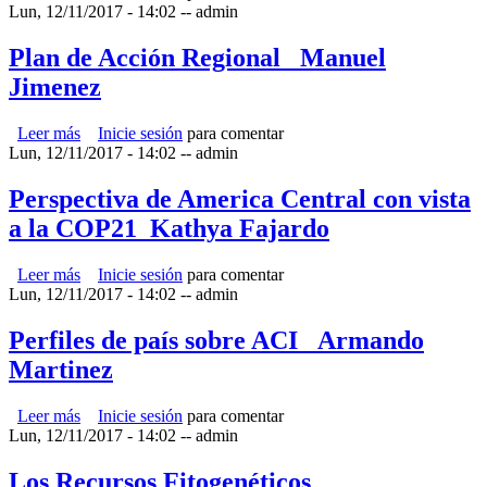
Lun, 12/11/2017 - 14:02
Tecnología, Transferencia e Innovación_Mario Parada
--
admin
Plan de Acción Regional_ Manuel
Jimenez
Leer más
sobre Plan de Acción Regional_ Manuel Jimenez
Inicie sesión
para comentar
Lun, 12/11/2017 - 14:02
--
admin
Perspectiva de America Central con vista
a la COP21_Kathya Fajardo
Leer más
sobre Perspectiva de America Central con vista a la
Inicie sesión
para comentar
Lun, 12/11/2017 - 14:02
COP21_Kathya Fajardo
--
admin
Perfiles de país sobre ACI _Armando
Martinez
Leer más
sobre Perfiles de país sobre ACI _Armando Martinez
Inicie sesión
para comentar
Lun, 12/11/2017 - 14:02
--
admin
Los Recursos Fitogenéticos