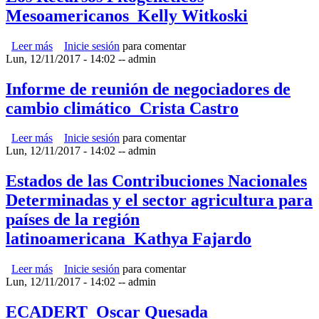
Mesoamericanos_Kelly Witkoski
Leer más
sobre Los Recursos Fitogenéticos Mesoamericanos_Kelly
Inicie sesión
para comentar
Lun, 12/11/2017 - 14:02
Witkoski
--
admin
Informe de reunión de negociadores de
cambio climático_Crista Castro
Leer más
sobre Informe de reunión de negociadores de cambio
Inicie sesión
para comentar
Lun, 12/11/2017 - 14:02
climático_Crista Castro
--
admin
Estados de las Contribuciones Nacionales
Determinadas y el sector agricultura para
países de la región
latinoamericana_Kathya Fajardo
Leer más
sobre Estados de las Contribuciones Nacionales
Inicie sesión
para comentar
Lun, 12/11/2017 - 14:02
Determinadas y el sector agricultura para países de la
--
admin
región latinoamericana_Kathya Fajardo
ECADERT_Oscar Quesada