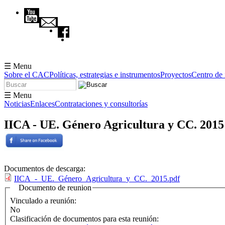
Pasar al contenido principal
☰ Menu
Sobre el CAC
Políticas, estrategias e instrumentos
Proyectos
Centro de
Buscar
Formulario de búsqueda
☰ Menu
Noticias
Enlaces
Contrataciones y consultorías
IICA - UE. Género Agricultura y CC. 2015
Documentos de descarga:
IICA_-_UE._Género_Agricultura_y_CC._2015.pdf
Documento de reunion
Vinculado a reunión:
No
Clasificación de documentos para esta reunión: