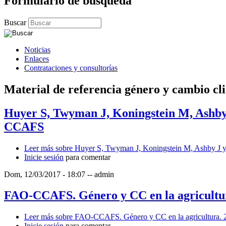
Formulario de búsqueda
Buscar
Noticias
Enlaces
Contrataciones y consultorías
Material de referencia género y cambio cl
Huyer S, Twyman J, Koningstein M, Ashby 
CCAFS
Leer más
sobre Huyer S, Twyman J, Koningstein M, Ashby J y 
Inicie sesión
para comentar
Dom, 12/03/2017 - 18:07
--
admin
FAO-CCAFS. Género y CC en la agricultu
Leer más
sobre FAO-CCAFS. Género y CC en la agricultura. 
Inicie sesión
para comentar