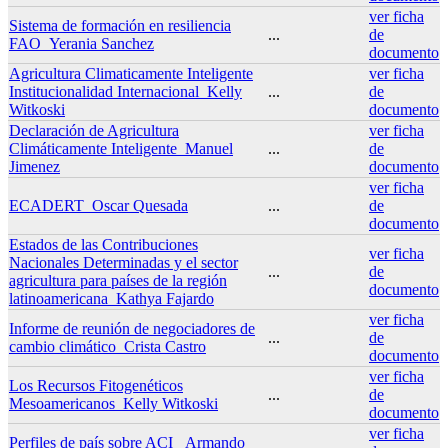
ver ficha
Sistema de formación en resiliencia
...
de
FAO_Yerania Sanchez
documento
Agricultura Climaticamente Inteligente
ver ficha
Institucionalidad Internacional_Kelly
...
de
Witkoski
documento
Declaración de Agricultura
ver ficha
Climáticamente Inteligente_Manuel
...
de
Jimenez
documento
ver ficha
ECADERT_Oscar Quesada
...
de
documento
Estados de las Contribuciones
ver ficha
Nacionales Determinadas y el sector
...
de
agricultura para países de la región
documento
latinoamericana_Kathya Fajardo
ver ficha
Informe de reunión de negociadores de
...
de
cambio climático_Crista Castro
documento
ver ficha
Los Recursos Fitogenéticos
...
de
Mesoamericanos_Kelly Witkoski
documento
ver ficha
Perfiles de país sobre ACI _Armando