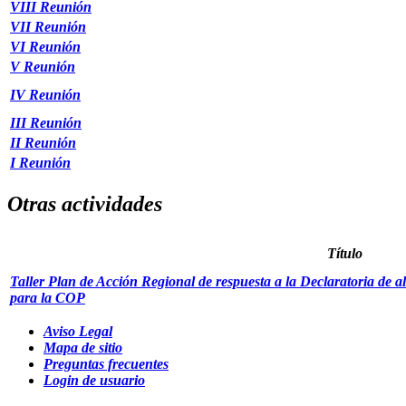
VIII Reunión
VII Reunión
VI Reunión
V Reunión
IV Reunión
III Reunión
II Reunión
I Reunión
Otras actividades
Título
Taller Plan de Acción Regional de respuesta a la Declaratoria de a
para la COP
Aviso Legal
Mapa de sitio
Preguntas frecuentes
Login de usuario