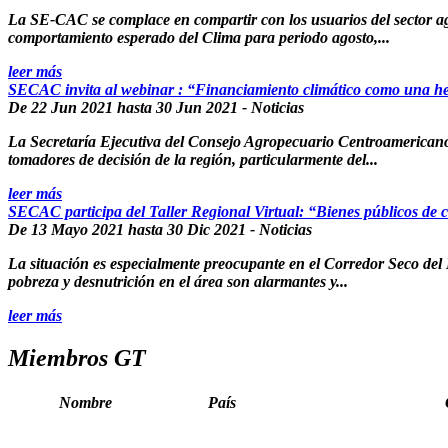
La SE-CAC se complace en compartir con los usuarios del sector ag
comportamiento esperado del Clima para periodo agosto,...
leer más
SECAC invita al webinar : “Financiamiento climático como una her
De
22 Jun 2021
hasta
30 Jun 2021
- Noticias
La Secretaría Ejecutiva del Consejo Agropecuario Centroamericano 
tomadores de decisión de la región, particularmente del...
leer más
SECAC participa del Taller Regional Virtual: “Bienes públicos de c
De
13 Mayo 2021
hasta
30 Dic 2021
- Noticias
La situación es especialmente preocupante en el Corredor Seco del 
pobreza y desnutrición en el área son alarmantes y...
leer más
Miembros GT
Nombre
País