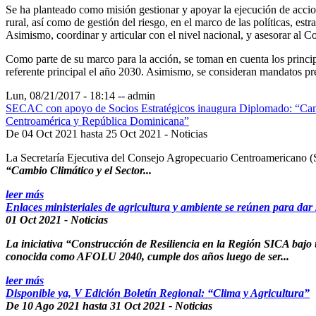
Se ha planteado como misión gestionar y apoyar la ejecución de accion
rural, así como de gestión del riesgo, en el marco de las políticas, est
Asimismo, coordinar y articular con el nivel nacional, y asesorar al C
Como parte de su marco para la acción, se toman en cuenta los princi
referente principal el año 2030. Asimismo, se consideran mandatos pr
Lun, 08/21/2017 - 18:14
--
admin
SECAC con apoyo de Socios Estratégicos inaugura Diplomado: “Cambio 
Centroamérica y República Dominicana”
De
04 Oct 2021
hasta
25 Oct 2021
- Noticias
La Secretaría Ejecutiva del Consejo Agropecuario Centroamericano (
“Cambio Climático y el Sector...
leer más
Enlaces ministeriales de agricultura y ambiente se reúnen para dar 
01 Oct 2021
- Noticias
La iniciativa “Construcción de Resiliencia en la Región SICA bajo u
conocida como AFOLU 2040, cumple dos años luego de ser...
leer más
Disponible ya, V Edición Boletín Regional: “Clima y Agricultura”
De
10 Ago 2021
hasta
31 Oct 2021
- Noticias