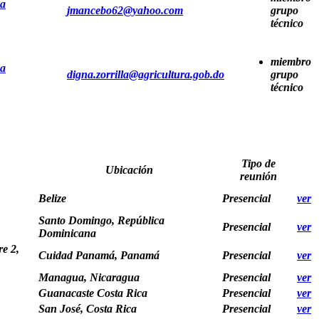
ca
jmancebo62@yahoo.com
grupo
técnico
miembro
ca
digna.zorrilla@agricultura.gob.do
grupo
técnico
Tipo de
Ubicación
reunión
Belize
Presencial
ver
Santo Domingo, República
Presencial
ver
Dominicana
e 2,
Cuidad Panamá, Panamá
Presencial
ver
Managua, Nicaragua
Presencial
ver
Guanacaste Costa Rica
Presencial
ver
San José, Costa Rica
Presencial
ver