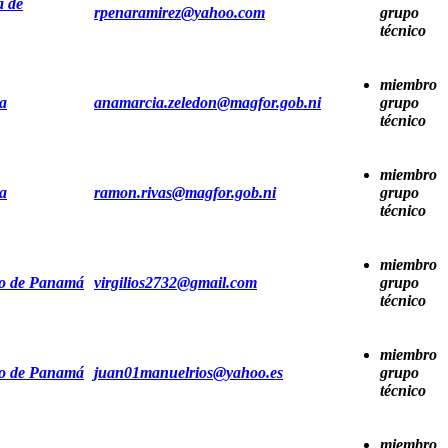
a de
rpenaramirez@yahoo.com
grupo
técnico
miembro
a
anamarcia.zeledon@magfor.gob.ni
grupo
técnico
miembro
a
ramon.rivas@magfor.gob.ni
grupo
técnico
miembro
io de Panamá
virgilios2732@gmail.com
grupo
técnico
miembro
io de Panamá
juan01manuelrios@yahoo.es
grupo
técnico
miembro