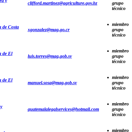
ra y
clifford.martinez@agriculture.gov.bz
grupo
técnico
miembro
a de Costa
xgonzalez@mag.go.cr
grupo
técnico
miembro
a de El
luis.torres@mag.gob.sv
grupo
técnico
miembro
a de El
manuel.sosa@mag.gob.sv
grupo
técnico
miembro
 y
guatemalalegalservices@hotmail.com
grupo
técnico
miembro