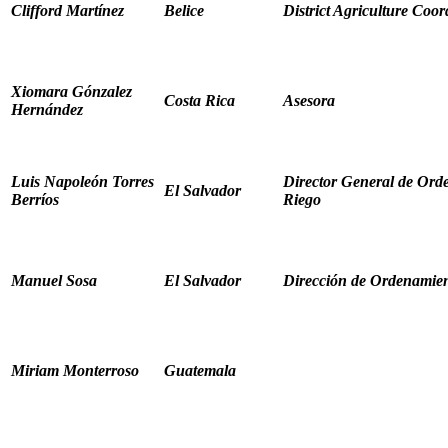
Clifford Martínez
Belice
District Agriculture Coor
Xiomara Gónzalez
Costa Rica
Asesora
Hernández
Luis Napoleón Torres
Director General de Ord
El Salvador
Berríos
Riego
Manuel Sosa
El Salvador
Dirección de Ordenamien
Miriam Monterroso
Guatemala