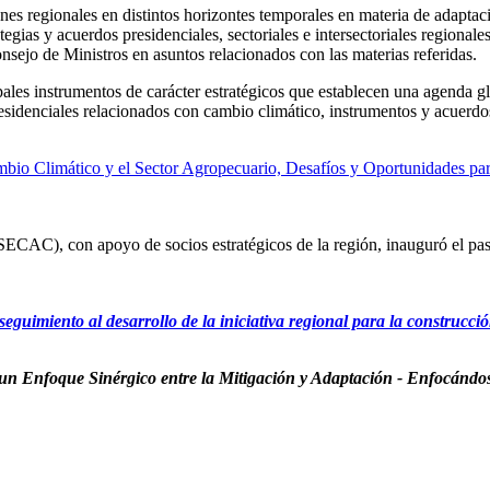
es regionales en distintos horizontes temporales en materia de adaptaci
rategias y acuerdos presidenciales, sectoriales e intersectoriales region
onsejo de Ministros en asuntos relacionados con las materias referidas.
pales instrumentos de carácter estratégicos que establecen una agenda g
esidenciales relacionados con cambio climático, instrumentos y acuerd
Climático y el Sector Agropecuario, Desafíos y Oportunidades para un
SECAC), con apoyo de socios estratégicos de la región, inauguró el p
seguimiento al desarrollo de la iniciativa regional para la construcc
n Enfoque Sinérgico entre la Mitigación y Adaptación - Enfocándose e