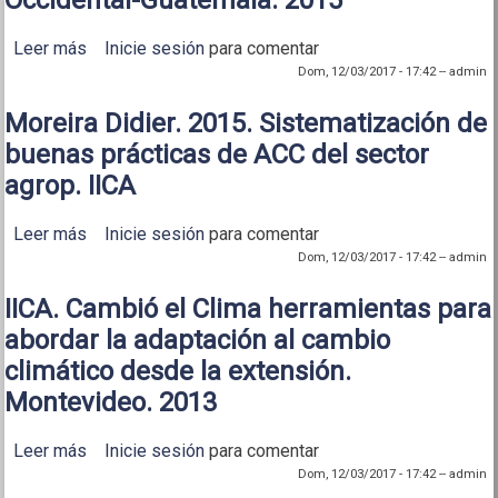
Leer más
sobre Nature Conservancy. Conocimientos
Inicie sesión
para comentar
tradicionales para ACC en el Altiplano Occidental-
Dom, 12/03/2017 - 17:42
--
admin
Guatemala. 2015
Moreira Didier. 2015. Sistematización de
buenas prácticas de ACC del sector
agrop. IICA
Leer más
sobre Moreira Didier. 2015. Sistematización de
Inicie sesión
para comentar
buenas prácticas de ACC del sector agrop. IICA
Dom, 12/03/2017 - 17:42
--
admin
IICA. Cambió el Clima herramientas para
abordar la adaptación al cambio
climático desde la extensión.
Montevideo. 2013
Leer más
sobre IICA. Cambió el Clima herramientas para
Inicie sesión
para comentar
abordar la adaptación al cambio climático desde la
Dom, 12/03/2017 - 17:42
--
admin
extensión. Montevideo. 2013