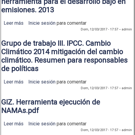
herramienta para el desarrollo bajo en
emisiones. 2013
Leer más
sobre MAG, Costa Rica. NAMA café una herramienta
Inicie sesión
para comentar
para el desarrollo bajo en emisiones. 2013
Dom, 12/03/2017 - 17:57
--
admin
Grupo de trabajo III. IPCC. Cambio
Climático 2014 mitigación del cambio
climático. Resumen para responsables
de políticas
Leer más
sobre Grupo de trabajo III. IPCC. Cambio Climático
Inicie sesión
para comentar
2014 mitigación del cambio climático. Resumen
Dom, 12/03/2017 - 17:57
--
admin
para responsables de políticas
GIZ. Herramienta ejecución de
NAMAs.pdf
Leer más
sobre GIZ. Herramienta ejecución de NAMAs.pdf
Inicie sesión
para comentar
Dom, 12/03/2017 - 17:57
--
admin