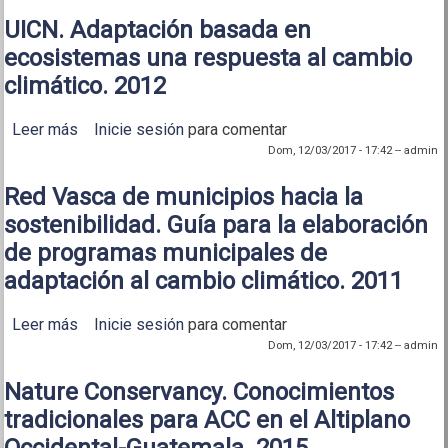
UICN. Adaptación basada en
ecosistemas una respuesta al cambio
climático. 2012
Leer más
sobre UICN. Adaptación basada en ecosistemas
Inicie sesión
para comentar
una respuesta al cambio climático. 2012
Dom, 12/03/2017 - 17:42
--
admin
Red Vasca de municipios hacia la
sostenibilidad. Guía para la elaboración
de programas municipales de
adaptación al cambio climático. 2011
Leer más
sobre Red Vasca de municipios hacia la
Inicie sesión
para comentar
sostenibilidad. Guía para la elaboración de
Dom, 12/03/2017 - 17:42
--
admin
programas municipales de adaptación al cambio
climático. 2011
Nature Conservancy. Conocimientos
tradicionales para ACC en el Altiplano
Occidental-Guatemala. 2015