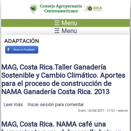
Pasar al contenido principal
☰ Menu
☰ Menu
ADAPTACIÓN
MAG, Costa Rica.Taller Ganadería
Sostenible y Cambio Climático. Aportes
para el proceso de construcción de
NAMA Ganadería Costa Rica. 2013
Leer más
sobre MAG, Costa Rica.Taller Ganadería Sostenible
Inicie sesión
para comentar
y Cambio Climático. Aportes para el proceso de
Dom, 12/03/2017 - 17:57
--
admin
construcción de NAMA Ganadería Costa Rica. 2013
MAG, Costa Rica. NAMA café una