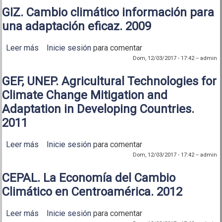
GIZ. Cambio climático información para
una adaptación eficaz. 2009
Leer más
sobre GIZ. Cambio climático información para una
Inicie sesión
para comentar
adaptación eficaz. 2009
Dom, 12/03/2017 - 17:42
--
admin
GEF, UNEP. Agricultural Technologies for
Climate Change Mitigation and
Adaptation in Developing Countries.
2011
Leer más
sobre GEF, UNEP. Agricultural Technologies for
Inicie sesión
para comentar
Climate Change Mitigation and Adaptation in
Dom, 12/03/2017 - 17:42
--
admin
Developing Countries. 2011
CEPAL. La Economía del Cambio
Climático en Centroamérica. 2012
Leer más
sobre CEPAL. La Economía del Cambio Climático en
Inicie sesión
para comentar