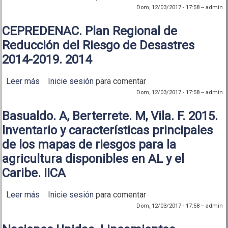
Gestión Integral del Riesgo de Desastres. 2011
Dom, 12/03/2017 - 17:58
--
admin
CEPREDENAC. Plan Regional de
Reducción del Riesgo de Desastres
2014-2019. 2014
Leer más
sobre CEPREDENAC. Plan Regional de Reducción
Inicie sesión
para comentar
del Riesgo de Desastres 2014-2019. 2014
Dom, 12/03/2017 - 17:58
--
admin
Basualdo. A, Berterrete. M, Vila. F. 2015.
Inventario y características principales
de los mapas de riesgos para la
agricultura disponibles en AL y el
Caribe. IICA
Leer más
sobre Basualdo. A, Berterrete. M, Vila. F. 2015.
Inicie sesión
para comentar
Inventario y características principales de los
Dom, 12/03/2017 - 17:58
--
admin
mapas de riesgos para la agricultura disponibles en
AL y el Caribe. IICA