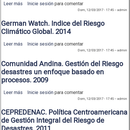
Leer más
sobre GWP. 2016.Lineamientos Gestión riesgo en
Inicie sesión
para comentar
recursos hídricos en planes municipales
Dom, 12/03/2017 - 17:45
--
admin
German Watch. Indice del Riesgo
Climático Global. 2014
Leer más
sobre German Watch. Indice del Riesgo Climático
Inicie sesión
para comentar
Global. 2014
Dom, 12/03/2017 - 17:45
--
admin
Comunidad Andina. Gestión del Riesgo
desastres un enfoque basado en
procesos. 2009
Leer más
sobre Comunidad Andina. Gestión del Riesgo
Inicie sesión
para comentar
desastres un enfoque basado en procesos. 2009
Dom, 12/03/2017 - 17:45
--
admin
CEPREDENAC. Política Centroamericana
de Gestión Integral del Riesgo de
Desastres. 2011