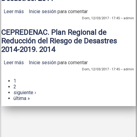
Leer más
sobre CEPREDENAC. Política Centroamericana de
Inicie sesión
para comentar
Gestión Integral del Riesgo de Desastres. 2011
Dom, 12/03/2017 - 17:45
--
admin
CEPREDENAC. Plan Regional de
Reducción del Riesgo de Desastres
2014-2019. 2014
Leer más
sobre CEPREDENAC. Plan Regional de Reducción
Inicie sesión
para comentar
del Riesgo de Desastres 2014-2019. 2014
Dom, 12/03/2017 - 17:45
--
admin
1
Páginas
2
siguiente ›
última »