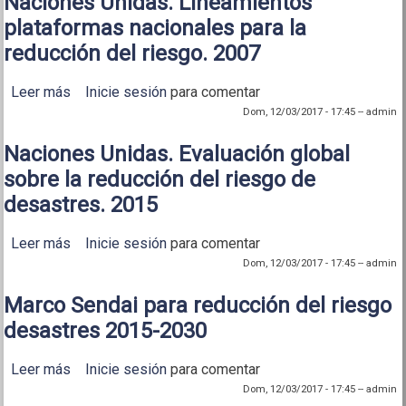
Naciones Unidas. Lineamientos
plataformas nacionales para la
reducción del riesgo. 2007
Leer más
sobre Naciones Unidas. Lineamientos plataformas
Inicie sesión
para comentar
nacionales para la reducción del riesgo. 2007
Dom, 12/03/2017 - 17:45
--
admin
Naciones Unidas. Evaluación global
sobre la reducción del riesgo de
desastres. 2015
Leer más
sobre Naciones Unidas. Evaluación global sobre la
Inicie sesión
para comentar
reducción del riesgo de desastres. 2015
Dom, 12/03/2017 - 17:45
--
admin
Marco Sendai para reducción del riesgo
desastres 2015-2030
Leer más
sobre Marco Sendai para reducción del riesgo
Inicie sesión
para comentar
desastres 2015-2030
Dom, 12/03/2017 - 17:45
--
admin