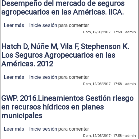
Desempeño del mercado de seguros
agropecuarios en las Américas. IICA.
Leer más
sobre Hatch D, Núñez M, Vila F. 2015. Desempeño
Inicie sesión
para comentar
del mercado de seguros agropecuarios en las
Dom, 12/03/2017 - 17:58
--
admin
Américas. IICA.
Hatch D, Núñe M, Vila F, Stephenson K.
Los Seguros Agropecuarios en las
Américas. 2012
Leer más
sobre Hatch D, Núñe M, Vila F, Stephenson K. Los
Inicie sesión
para comentar
Seguros Agropecuarios en las Américas. 2012
Dom, 12/03/2017 - 17:58
--
admin
GWP. 2016.Lineamientos Gestión riesgo
en recursos hídricos en planes
municipales
Leer más
sobre GWP. 2016.Lineamientos Gestión riesgo en
Inicie sesión
para comentar
recursos hídricos en planes municipales
Dom, 12/03/2017 - 17:58
--
admin