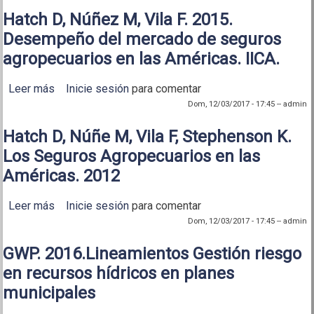
Hatch D, Núñez M, Vila F. 2015.
Desempeño del mercado de seguros
agropecuarios en las Américas. IICA.
Leer más
sobre Hatch D, Núñez M, Vila F. 2015. Desempeño
Inicie sesión
para comentar
del mercado de seguros agropecuarios en las
Dom, 12/03/2017 - 17:45
--
admin
Américas. IICA.
Hatch D, Núñe M, Vila F, Stephenson K.
Los Seguros Agropecuarios en las
Américas. 2012
Leer más
sobre Hatch D, Núñe M, Vila F, Stephenson K. Los
Inicie sesión
para comentar
Seguros Agropecuarios en las Américas. 2012
Dom, 12/03/2017 - 17:45
--
admin
GWP. 2016.Lineamientos Gestión riesgo
en recursos hídricos en planes
municipales