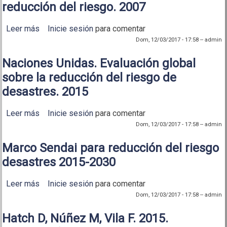
reducción del riesgo. 2007
Leer más
sobre Naciones Unidas. Lineamientos plataformas
Inicie sesión
para comentar
nacionales para la reducción del riesgo. 2007
Dom, 12/03/2017 - 17:58
--
admin
Naciones Unidas. Evaluación global
sobre la reducción del riesgo de
desastres. 2015
Leer más
sobre Naciones Unidas. Evaluación global sobre la
Inicie sesión
para comentar
reducción del riesgo de desastres. 2015
Dom, 12/03/2017 - 17:58
--
admin
Marco Sendai para reducción del riesgo
desastres 2015-2030
Leer más
sobre Marco Sendai para reducción del riesgo
Inicie sesión
para comentar
desastres 2015-2030
Dom, 12/03/2017 - 17:58
--
admin
Hatch D, Núñez M, Vila F. 2015.