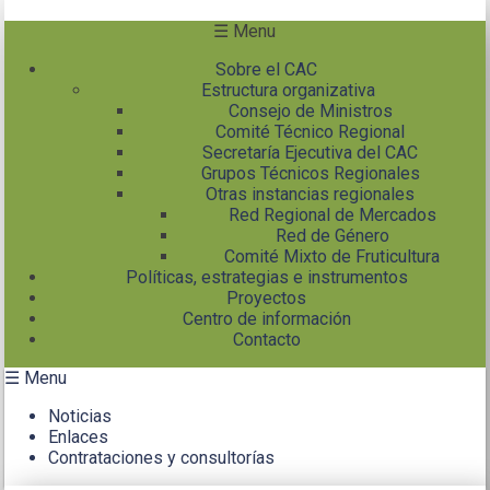
Pasar al contenido principal
☰ Menu
Sobre el CAC
Estructura organizativa
Consejo de Ministros
Comité Técnico Regional
Secretaría Ejecutiva del CAC
Grupos Técnicos Regionales
Otras instancias regionales
Red Regional de Mercados
Red de Género
Comité Mixto de Fruticultura
Políticas, estrategias e instrumentos
Proyectos
Centro de información
Contacto
☰ Menu
Noticias
Enlaces
Contrataciones y consultorías