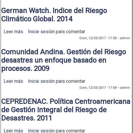
German Watch. Indice del Riesgo
Climático Global. 2014
Leer más
sobre German Watch. Indice del Riesgo Climático
Inicie sesión
para comentar
Global. 2014
Dom, 12/03/2017 - 17:58
--
admin
Comunidad Andina. Gestión del Riesgo
desastres un enfoque basado en
procesos. 2009
Leer más
sobre Comunidad Andina. Gestión del Riesgo
Inicie sesión
para comentar
desastres un enfoque basado en procesos. 2009
Dom, 12/03/2017 - 17:58
--
admin
CEPREDENAC. Política Centroamericana
de Gestión Integral del Riesgo de
Desastres. 2011
Leer más
sobre CEPREDENAC. Política Centroamericana de
Inicie sesión
para comentar